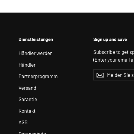
Dienstleistungen
Sign up and save
Subscribe to get sp
Händler werden
(Enter your email 
Händler
Melden
Abonnieren
Abonnieren
Partnerprogramm
Sie
Versand
sich
für
Garantie
unsere
Kontakt
Mailingliste
AGB
an
Datenschutz