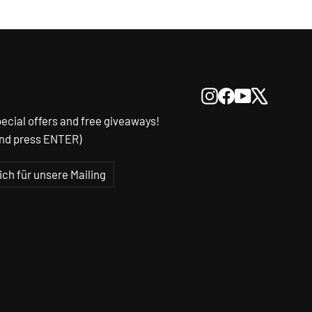
Instagram
Facebook
YouTube
X
ecial offers and free giveaways!
and press ENTER)