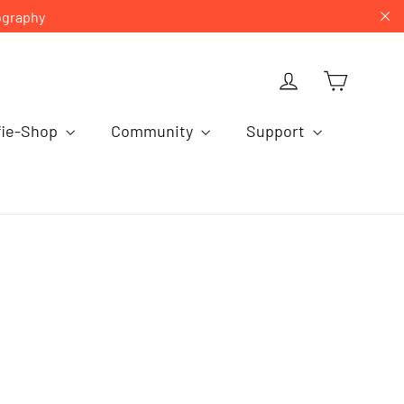
ography
"S
Einkau
Einloggen
fie-Shop
Community
Support