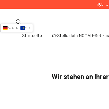
Direkt
🚀New 
zum
Inhalt
Suche
Deutsch
EUR
Startseite
👉Stelle dein NOMAD-Set zu
Wir stehen an Ihrer