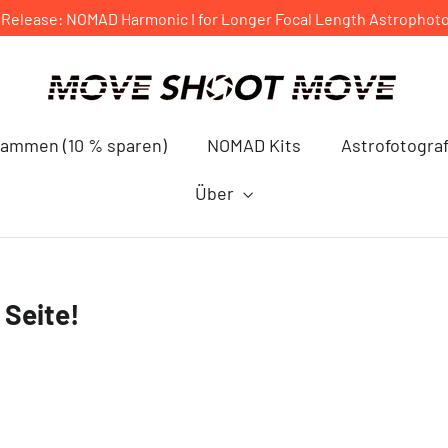
Release: NOMAD Harmonic I for Longer Focal Length Astrophot
sammen (10 % sparen)
NOMAD Kits
Astrofotogra
Über
 Seite!