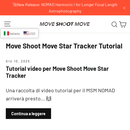
Vai
🚀New Release: NOMAD Harmonic I for Longer Focal Length
Astrophotography
al
"C
contenuto
Navigazione del sito
C
Cerc
Italiano
USD
Move Shoot Move Star Tracker Tutorial
GIU 10, 2025
Tutorial video per Move Shoot Move Star
Tracker
Una raccolta di video tutorial per il MSM NOMAD
arriverà presto... 🙌
Continua a leggere